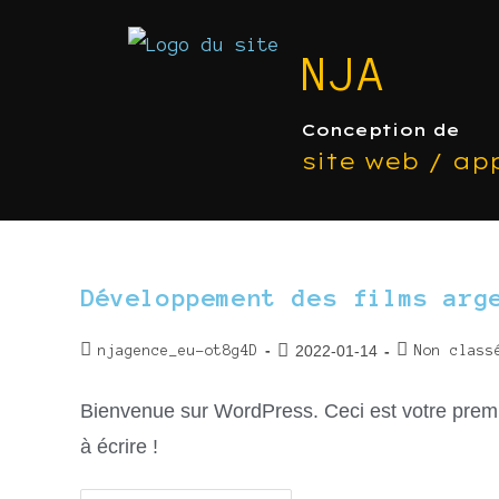
NJA
Conception de
site web / a
p
Développement des films arg
2022-01-14
njagence_eu-ot8g4D
Non class
Bienvenue sur WordPress. Ceci est votre premi
à écrire !